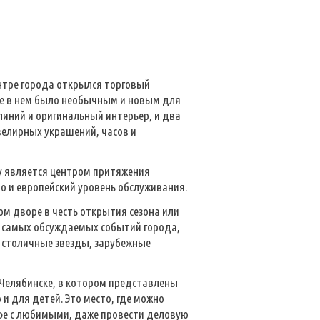
ентре города открылся торговый
Все в нем было необычным и новым для
линий и оригинальный интерьер, и два
елирных украшений, часов и
у является центром притяжения
 и европейский уровень обслуживания.
м дворе в честь открытия сезона или
з самых обсуждаемых событий города,
 столичные звезды, зарубежные
 Челябинске, в котором представлены
и для детей. Это место, где можно
офе с любимыми, даже провести деловую