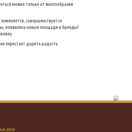
ряться можно только от многообразия
: изменяется, совершенствуется
цы, появились новые площади и бренды!
рковку.
 не перестает дарить радость
иный двор