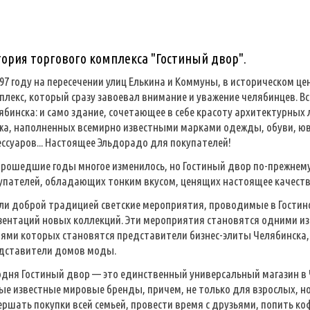
тория торгового комплекса "Гостиный двор".
997 году на пересечении улиц Елькина и Коммуны, в историческом ц
плекс, который сразу завоевал внимание и уважение челябинцев. 
ябинска: и само здание, сочетающее в себе красоту архитектурных 
жа, наполненных всемирно известными марками одежды, обуви, юв
ессуаров... Настоящее Эльдорадо для покупателей!
прошедшие годы многое изменилось, но Гостиный двор по-прежнем
упателей, обладающих тонким вкусом, ценящих настоящее качество
ли доброй традицией светские мероприятия, проводимые в Гостино
зентаций новых коллекций. Эти мероприятия становятся одними и
тями которых становятся представители бизнес-элиты Челябинска,
дставители домов моды.
одня Гостиный двор — это единственный универсальный магазин в
ые известные мировые бренды, причем, не только для взрослых, но 
ершать покупки всей семьей, провести время с друзьями, попить к