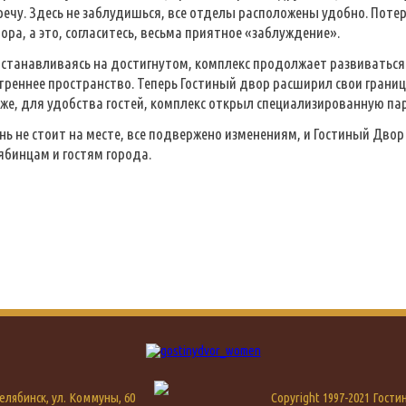
речу. Здесь не заблудишься, все отделы расположены удобно. Поте
ора, а это, согласитесь, весьма приятное «заблуждение».
останавливаясь на достигнутом, комплекс продолжает развиваться
треннее пространство. Теперь Гостиный двор расширил свои грани
 же, для удобства гостей, комплекс открыл специализированную па
нь не стоит на месте, все подвержено изменениям, и Гостиный Двор
ябинцам и гостям города.
 Челябинск, ул. Коммуны, 60
Copyright 1997-2021 Гост