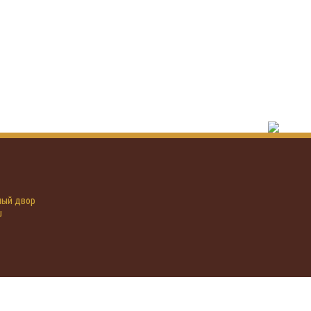
иный двор
u