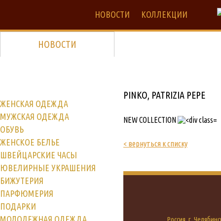
НОВОСТИ
КОЛЛЕКЦИИ
НОВОСТИ
PINKO, PATRIZIA PEPE
ЖЕНСКАЯ ОДЕЖДА
МУЖСКАЯ ОДЕЖДА
NEW COLLECTION
ОБУВЬ
ЖЕНСКОЕ БЕЛЬЕ
< вернуться к списку
ШВЕЙЦАРСКИЕ ЧАСЫ
ЮВЕЛИРНЫЕ УКРАШЕНИЯ
БИЖУТЕРИЯ
ПАРФЮМЕРИЯ
ПОДАРКИ
МОЛОДЕЖНАЯ ОДЕЖДА
Россия, г. Челябинс