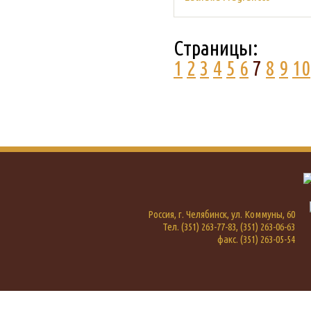
Страницы:
1
2
3
4
5
6
7
8
9
10
Россия, г. Челябинск, ул. Коммуны, 60
Тел. (351) 263-77-83, (351) 263-06-63
факс. (351) 263-05-54