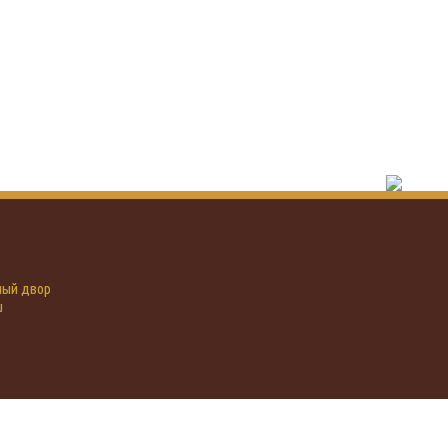
иный двор
u