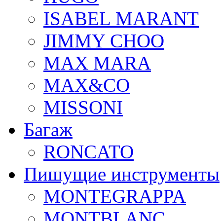
ISABEL MARANT
JIMMY CHOO
MAX MARA
MAX&CO
MISSONI
Багаж
RONCATO
Пишущие инструменты
MONTEGRAPPA
MONTBLANC