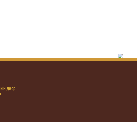
иный двор
u