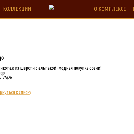
КОЛЛЕКЦИИ
О КОМПЛЕКСЕ
go
икотаж из шерсти с альпакой -модная покупка осени!
ugo
’25/26
рнуться к списку