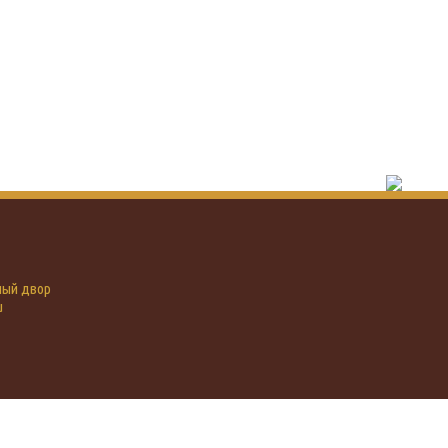
иный двор
u