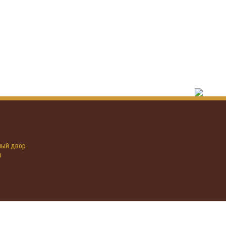
иный двор
u